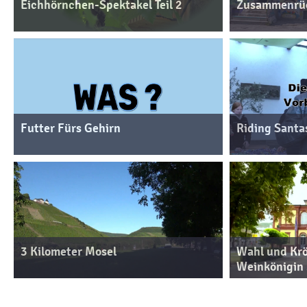
Eichhörnchen-Spektakel Teil 2
Zusammenrüc
Futter Fürs Gehirn
Riding Santa
3 Kilometer Mosel
Wahl und Krö
Weinkönigin