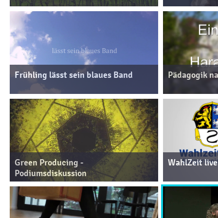
Frühling lässt sein blaues Band
Pädagogik na
Green Producing -
WahlZeit live
Podiumsdiskussion