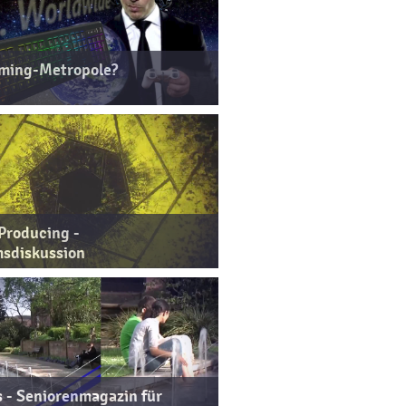
ming-Metropole?
Producing -
sdiskussion
s - Seniorenmagazin für