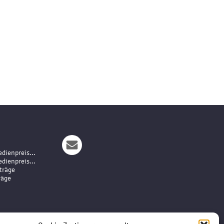
dienpreis...
dienpreis...
träge
räge