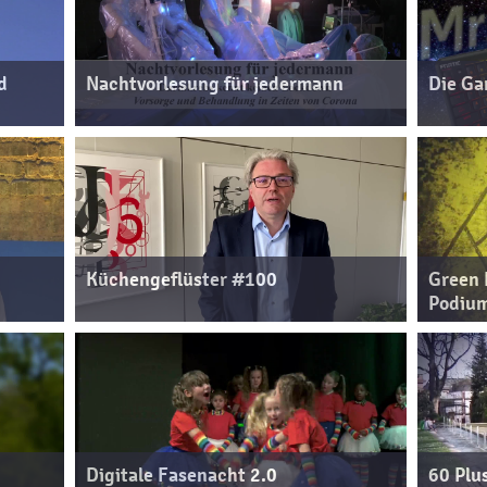
d
Nachtvorlesung für jedermann
Die Ga
Küchengeflüster #100
Green 
Podium
Digitale Fasenacht 2.0
60 Plu