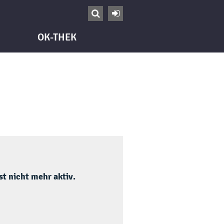


OK-THEK
t nicht mehr aktiv.