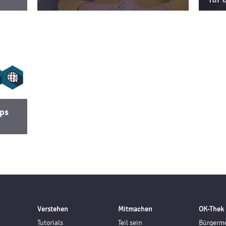
pps
Verstehen
Mitmachen
OK-Thek
Tutorials
Teil sein
Bürgerme