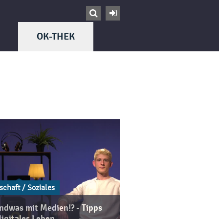


OK-THEK
schaft / Soziales
ndwas mit Medien!? - Tipps
digitales Leben