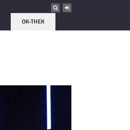


OK-THEK