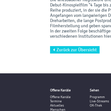
Debut-Kinospielfilm "4 Tage bis
Reihe produziert, in der sie die
Angefangen vom langwierigen D
Dreharbeiten, die lange Postprod
Filmherstellung und geben spann
In der zweiten Folge beschäftig
verschiedenen Institutionen hier
Zurück zur Übersicht

Offene Kanäle
Sehen
Offene Kanäle
Programm
Termine
Live-Streams
Aktuelles
OK-Thek
Menschen