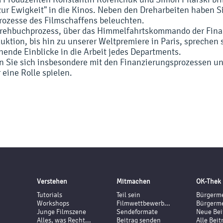
 zur Ewigkeit" in die Kinos. Neben den Dreharbeiten haben 
 Prozesse des Filmschaffens beleuchten.
rehbuchprozess, über das Himmelfahrtskommando der Finan
uktion, bis hin zu unserer Weltpremiere in Paris, sprechen s
ende Einblicke in die Arbeit jedes Departments.
en Sie sich insbesondere mit den Finanzierungsprozessen u
 eine Rolle spielen.
Verstehen
Mitmachen
OK-Thek
Tutorials
Teil sein
Bürgerme
Workshops
Filmwettbewerb...
Bürgerme
Junge Filmszene
Sendeformate
Neue Bei
Alles, was Recht...
Beitrag senden
Alle Beit