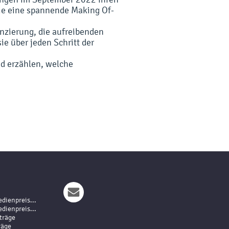
Sie eine spannende Making Of-
zierung, die aufreibenden
ie über jeden Schritt der
nd erzählen, welche
dienpreis...
dienpreis...
träge
räge