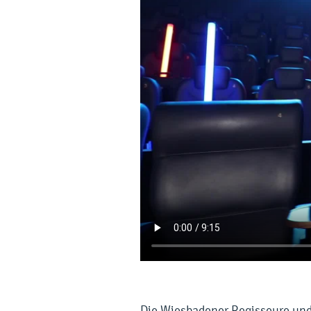
Die Wiesbadener Regisseure und