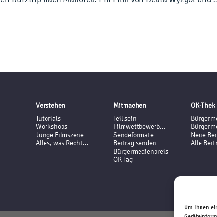
Verstehen
Mitmachen
OK-Thek
Tutorials
Teil sein
Bürgerme
Workshops
Filmwettbewerb...
Bürgerme
Junge Filmszene
Sendeformate
Neue Bei
Alles, was Recht...
Beitrag senden
Alle Beit
Bürgermedienpreis
OK-Tag
Um Ihnen ein
Geräteinform