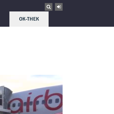


OK-THEK