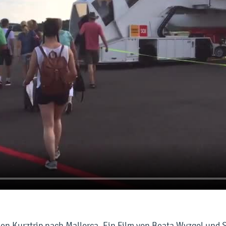
nen Kurztrip nach Mallorca. Ein Film von Beata Wyzgol und 