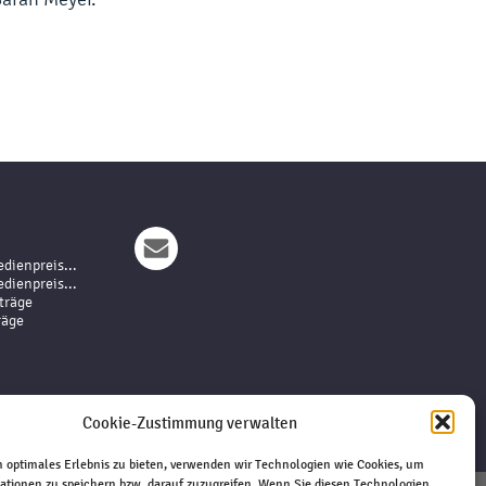
dienpreis...
dienpreis...
träge
räge
Cookie-Zustimmung verwalten
 optimales Erlebnis zu bieten, verwenden wir Technologien wie Cookies, um
ationen zu speichern bzw. darauf zuzugreifen. Wenn Sie diesen Technologien