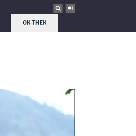


OK-THEK