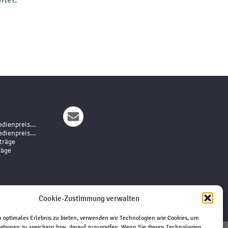
dienpreis...
dienpreis...
träge
räge
Cookie-Zustimmung verwalten
 optimales Erlebnis zu bieten, verwenden wir Technologien wie Cookies, um
ationen zu speichern bzw. darauf zuzugreifen. Wenn Sie diesen Technologien