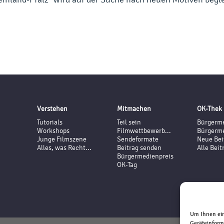
Verstehen
Mitmachen
OK-Thek
Tutorials
Teil sein
Bürgerme
Workshops
Filmwettbewerb...
Bürgerme
Junge Filmszene
Sendeformate
Neue Bei
Alles, was Recht...
Beitrag senden
Alle Beit
Bürgermedienpreis
OK-Tag
Um Ihnen ein
Geräteinform