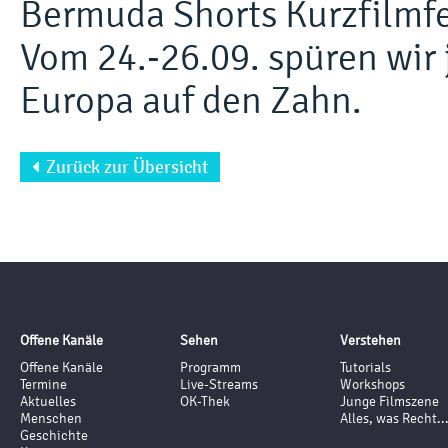
Bermuda Shorts Kurzfilmfe
Vom 24.-26.09. spüren wir
Europa auf den Zahn.
Zurück zur Übersicht

Offene Kanäle
Sehen
Verstehen
Offene Kanäle
Programm
Tutorials
Termine
Live-Streams
Workshops
Aktuelles
OK-Thek
Junge Filmszene
Menschen
Alles, was Recht..
Geschichte