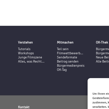
Verstehen
Mitmachen
OK-Thek
Tutorials
Teil sein
Bürgerme
Workshops
Filmwettbewerb...
Bürgerme
Junge Filmszene
Sendeformate
Neue Bei
Alles, was Recht...
Beitrag senden
Alle Beit
Bürgermedienpreis
OK-Tag
Um Ihnen ein
Geräteinform
zustimmen, k
Kontakt
verarbeiten.