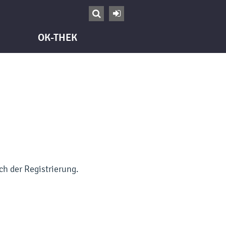


OK-THEK
h der Registrierung.