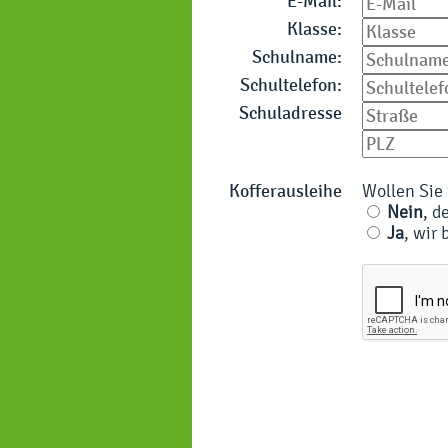
E-Mail:
Klasse:
Schulname:
Schultelefon:
Schuladresse
Kofferausleihe
Wollen Sie 
Nein
, d
Ja
, wir