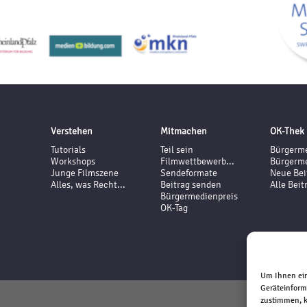
Verstehen
Mitmachen
OK-Thek
Tutorials
Teil sein
Bürgerme
Workshops
Filmwettbewerb...
Bürgerme
Junge Filmszene
Sendeformate
Neue Bei
Alles, was Recht...
Beitrag senden
Alle Beit
Bürgermedienpreis
OK-Tag
Um Ihnen ein
Geräteinform
zustimmen, k