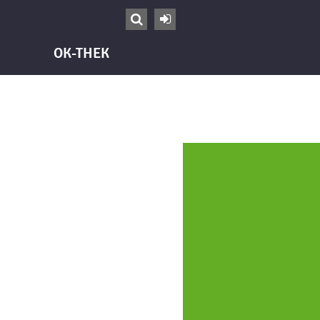


OK-THEK