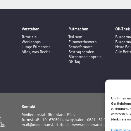
Verstehen
Mitmachen
OK-Thek
Tutorials
Teil sein
Bürgerme
Workshops
Filmwettbewerb...
Bürgerme
Junge Filmszene
Sendeformate
Neue Bei
Alles, was Recht...
Beitrag senden
Alle Beit
Bürgermedienpreis
OK-Tag
Um Ihnen ein
Geräteinform
Kontakt
zustimmen, k
verarbeiten.
Medienanstalt Rheinland-Pfalz
Turmstraße 10 | 67059 Ludwigshafen | 0621 - 52 02 - 0
Merkmale und
mail@medienanstalt-rlp.de |
www.medienanstalt-rlp.de
Dienste verw