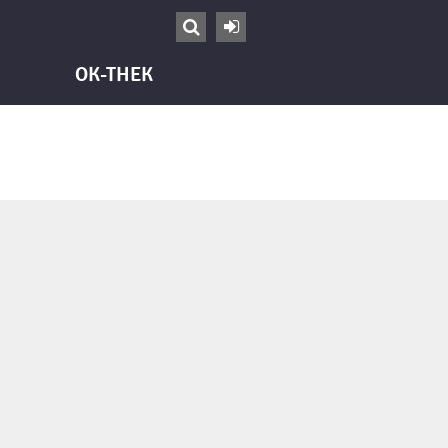


OK-THEK