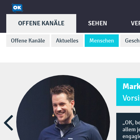
OFFENE KANÄLE
SEHEN
VE
Offene Kanäle
Aktuelles
Menschen
Gesch
Mark
Vors

OK, be
allem j
engagi