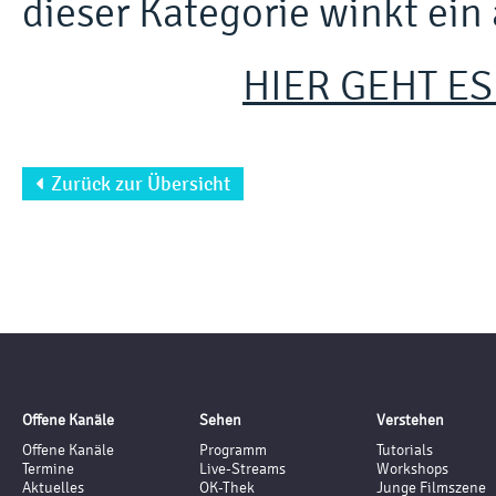
dieser Kategorie winkt ein 
HIER GEHT E
Zurück zur Übersicht

Offene Kanäle
Sehen
Verstehen
Offene Kanäle
Programm
Tutorials
Termine
Live-Streams
Workshops
Aktuelles
OK-Thek
Junge Filmszene