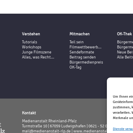
Verstehen
Mitmachen
OK-Thek
Tutorials
Teil sein
Bürgerme
Workshops
Filmwettbewerb...
Bürgerme
Junge Filmszene
Sendeformate
Neue Bei
Alles, was Recht...
Beitrag senden
Alle Beit
Bürgermedienpreis
OK-Tag
Um Ihnen ein
Geräteinform
zustimmen, k
verarbeiten.
Kontakt
Merkmale und
Medienanstalt Rheinland-Pfalz
Turmstraße 10 | 67059 Ludwigshafen | 0621 - 52 02 - 0
Dienste verw
mail@medienanstalt-rlp.de |
www.medienanstalt-rlp.de