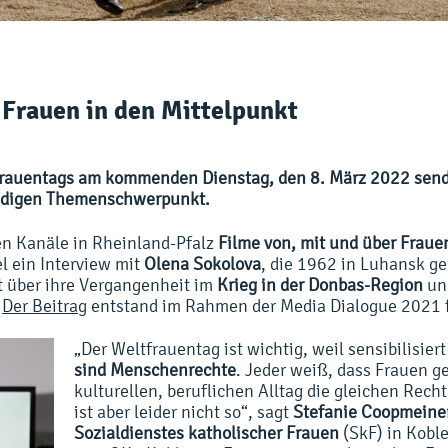
 Frauen in den Mittelpunkt
 Frauentags am kommenden Dienstag, den 8. März 2022 sen
ndigen Themenschwerpunkt.
n Kanäle in Rheinland-Pfalz
Filme von, mit und über Fraue
l ein Interview mit
Olena Sokolova
, die 1962 in Luhansk ge
et über ihre Vergangenheit im
Krieg in der Donbas-Region
und
.
Der Beitrag
entstand im Rahmen der Media Dialogue 2021 
„Der Weltfrauentag ist wichtig, weil sensibilisie
sind Menschenrechte
. Jeder weiß, dass Frauen g
kulturellen, beruflichen Alltag die gleichen Rech
ist aber leider nicht so“, sagt
Stefanie Coopmeine
Sozialdienstes katholischer Frauen
(SkF) in Kobl