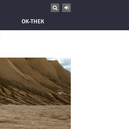


OK-THEK