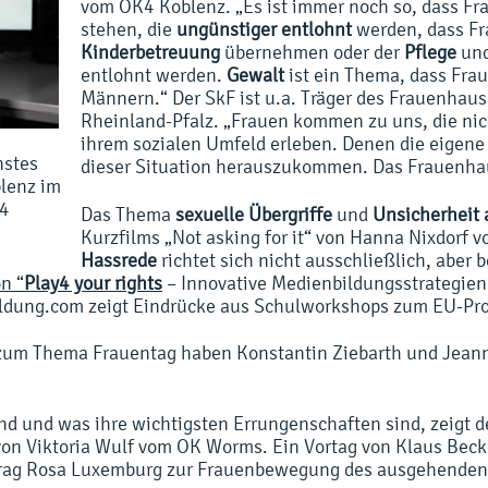
vom OK4 Koblenz. „Es ist immer noch so, dass Fra
stehen, die
ungünstiger entlohnt
werden, dass Fr
Kinderbetreuung
übernehmen oder der
Pflege
und
entlohnt werden.
Gewalt
ist ein Thema, dass Frau
Männern.“ Der SkF ist u.a. Träger des Frauenhaus
Rheinland-Pfalz. „Frauen kommen zu uns, die nic
ihrem sozialen Umfeld erleben. Denen die eigene 
nstes
dieser Situation herauszukommen. Das Frauenhau
blenz im
K4
Das Thema
sexuelle Übergriffe
und
Unsicherheit
Kurzfilms „Not asking for it“ von Hanna Nixdorf
Hassrede
richtet sich nicht ausschließlich, aber
n “
Play4 your rights
– Innovative Medienbildungsstrategie
ldung.com zeigt Eindrücke aus Schulworkshops zum EU-Proje
zum Thema Frauentag haben Konstantin Ziebarth und Jea
 und was ihre wichtigsten Errungenschaften sind, zeigt d
on Viktoria Wulf vom OK Worms. Ein Vortag von Klaus Beck
itrag Rosa Luxemburg zur Frauenbewegung des ausgehenden 