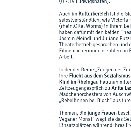
(OK:TV Ludwigshafen).
Auch im
Kulturbereich
ist die G
selbstverständlich, wie Victoria 
(rheinlOKal Worms) in ihrem Bei
haben dafür mit den beiden Thea
Jasmin Meindl und Juliane Putzm
Theaterbetrieb gesprochen und 
Filmemacherinnen erzählen im Fi
Arbeit.
In der der Reihe „Zeugen der Zei
ihre
Flucht aus dem Sozialismus
Kind im Rheingau
hautnah miterl
Zeitzeugengespräch zu
Anita La
Mädchenorchesters von Auschwi
„Rebellinnen bei Bloch“ aus ihr
Themen, die
junge Frauen
beschä
Veganer Monat“ wagt sie das Se
Einsatzplätzen während ihres F