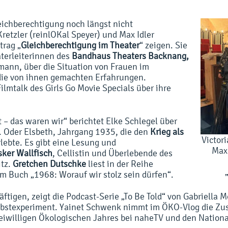
leichberechtigung noch längst nicht
Kretzler (reinlOKal Speyer) und Max Idler
trag „
Gleichberechtigung im Theater
“ zeigen. Sie
terleiterinnen des
Bandhaus Theaters Backnang,
ann, über die Situation von Frauen im
die von ihnen gemachten Erfahrungen.
lmtalk des Girls Go Movie Specials über ihre
t – das waren wir“ berichtet Elke Schlegel über
. Oder Elsbeth, Jahrgang 1935, die den
Krieg als
Victor
ebte. Es gibt eine Lesung und
Max 
sker Wallfisch
, Cellistin und Überlebende des
tz.
Gretchen Dutschke
liest in der Reihe
em Buch „1968: Worauf wir stolz sein dürfen“.
ftigen, zeigt die Podcast-Serie „To Be Told“ von Gabriella 
lbstexperiment. Yainet Schwenk nimmt im ÖKO-Vlog die Zu
reiwilligen Ökologischen Jahres bei naheTV und den Natio