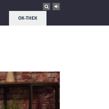


OK-THEK