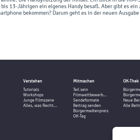
 bis 13-Jährigen ein eigenes Handy besaß. Aber gibt es ein
Smartphone bekommen? Darum geht es in der neuen Ausgabe
Verstehen
Mitmachen
OK-Thek
Tutorials
Teil sein
Bürgerme
Workshops
Filmwettbewerb...
Bürgerme
Junge Filmszene
Sendeformate
Neue Bei
Alles, was Recht...
Beitrag senden
Alle Beit
Bürgermedienpreis
OK-Tag