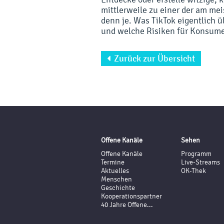
mittlerweile zu einer der am me
denn je. Was TikTok eigentlich ü
und welche Risiken für Konsume
Zurück zur Übersicht

Offene Kanäle
Sehen
Offene Kanäle
Programm
Termine
Live-Streams
Aktuelles
OK-Thek
Menschen
Geschichte
Kooperationspartner
40 Jahre Offene...