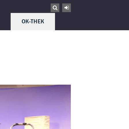


OK-THEK