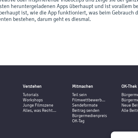
isten heruntergeladenen Apps überhaupt und ist vorallem b
berhaupt ist, wie die App funktioniert, was beim Gebrauch 
nten bestehen, darum geht es diesmal.
Verstehen
Mitmachen
OK-Thek
Tutorials
Teil sein
Bürgerme
Workshops
Filmwettbewerb...
Bürgerme
Junge Filmszene
Sendeformate
Neue Bei
Alles, was Recht...
Beitrag senden
Alle Beit
Bürgermedienpreis
OK-Tag