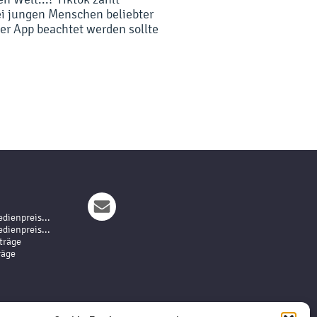
ei jungen Menschen beliebter
der App beachtet werden sollte
dienpreis...
dienpreis...
träge
räge