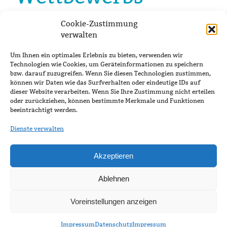
Die Einsendefrist beim Wettbewerb
Cookie-Zustimmung
"#ZeichenSetzen-Challenge 2022/2023" ist
verwalten
verstrichen.
Wir freuen uns über die vielen Einsendungen, die
Um Ihnen ein optimales Erlebnis zu bieten, verwenden wir
Technologien wie Cookies, um Geräteinformationen zu speichern
uns erreicht haben, und drücken allen
bzw. darauf zuzugreifen. Wenn Sie diesen Technologien zustimmen,
Teilnehmenden die Daumen.
können wir Daten wie das Surfverhalten oder eindeutige IDs auf
dieser Website verarbeiten. Wenn Sie Ihre Zustimmung nicht erteilen
oder zurückziehen, können bestimmte Merkmale und Funktionen
Kontakt
|
Impressum
|
Datenschutzerklärung
beeinträchtigt werden.
Dienste verwalten
#RespektBW ist eine Kampagne der Landesregierung
zum gesellschaftlichen Zusammenhalt und eine
respektvolle Diskussionskultur in den Sozialen Medien.
Akzeptieren
Das Landesmedienzentrum Baden-Württemberg führt
die Kampagne im Auftrag des Ministeriums für Kultus,
Ablehnen
Jugend und Sport durch.
Voreinstellungen anzeigen
Impressum
Datenschutz
Impressum